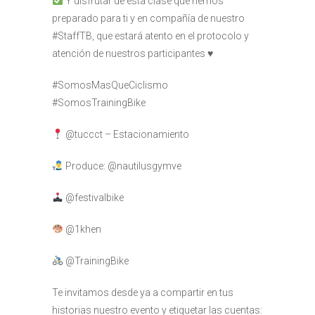
Y disfrutar de esta clase que hemos
preparado para ti y en compañía de nuestro
#StaffTB, que estará atento en el protocolo y
atención de nuestros participantes
♥️
#SomosMasQueCiclismo
#SomosTrainingBike
@tuccct – Estacionamiento
Produce: @nautilusgymve
@festivalbike
@1khen
@TrainingBike
Te invitamos desde ya a compartir en tus
historias nuestro evento y etiquetar las cuentas: