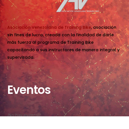
Asociación Venezolana de Training Bike
, asociación
sin fines de lucro, creada con la finalidad de darle
más fuerza al programa de Training Bike
capacitando a sus instructores de manera integral y
supervisada.
Eventos
¡No hay eventos!