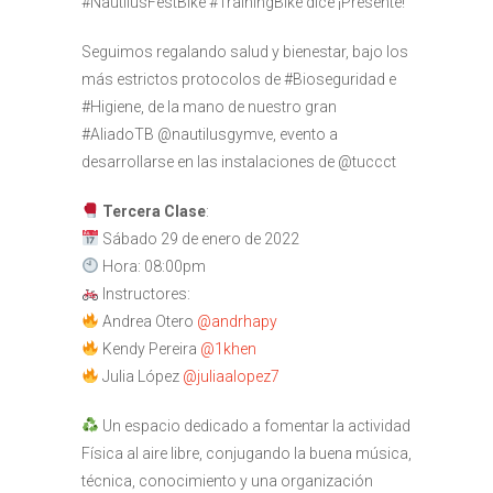
#NautilusFestBike #TrainingBike dice ¡Presente!
Seguimos regalando salud y bienestar, bajo los
más estrictos protocolos de #Bioseguridad e
#Higiene, de la mano de nuestro gran
#AliadoTB @nautilusgymve, evento a
desarrollarse en las instalaciones de @tuccct
Tercera Clase
:
Sábado 29 de enero de 2022
Hora: 08:00pm
Instructores:
Andrea Otero
@andrhapy
Kendy Pereira
@1khen
Julia López
@juliaalopez7
Un espacio dedicado a fomentar la actividad
Física al aire libre, conjugando la buena música,
técnica, conocimiento y una organización