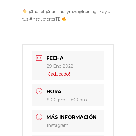
@tuccct @nautilusgymve @trainingbike y a
tus #InstructoresTB
FECHA
29 Ene 2022
¡Caducado!
HORA
8:00 pm - 9:30 pm
MÁS INFORMACIÓN
Instagram