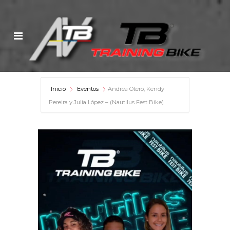
Inicio
Eventos
Andrea Otero, Kendy
Pereira y Julia López – (Nautilus Fest Bike)