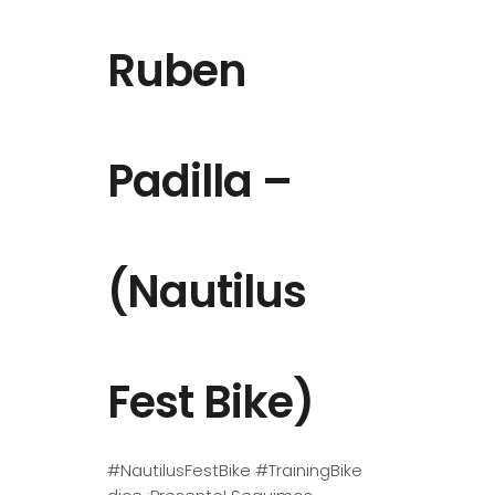
Ruben
Padilla –
(Nautilus
Fest Bike)
#NautilusFestBike #TrainingBike