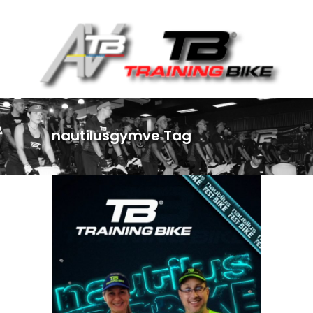
nautilusgymve Tag